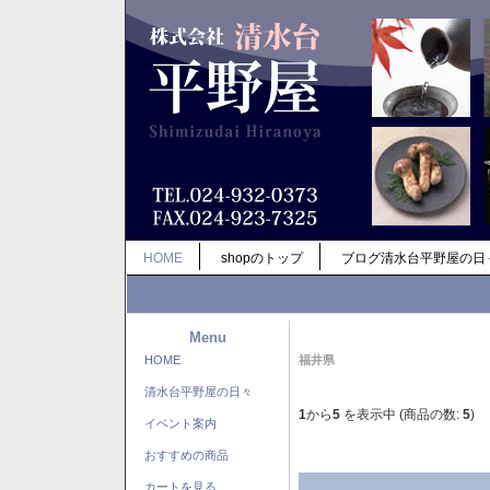
HOME
shopのトップ
ブログ清水台平野屋の日
Menu
HOME
福井県
清水台平野屋の日々
1
から
5
を表示中 (商品の数:
5
)
イベント案内
おすすめの商品
カートを見る