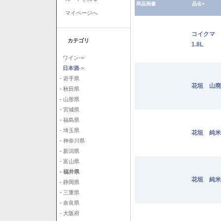
商品画像
品名+
マイページへ
コイクマ 
カテゴリ
1.8L
ワイン->
日本酒
->
- 岩手県
花垣 山廃純
- 秋田県
- 山形県
- 宮城県
- 福島県
- 埼玉県
花垣 純米 
- 神奈川県
- 新潟県
- 富山県
- 福井県
花垣 純米
- 静岡県
- 三重県
- 奈良県
- 大阪府