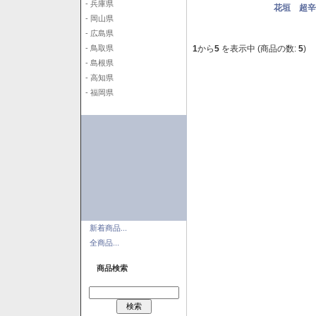
- 兵庫県
花垣 超辛純
- 岡山県
- 広島県
1
から
5
を表示中 (商品の数:
5
)
- 鳥取県
- 島根県
- 高知県
- 福岡県
新着商品...
全商品...
商品検索