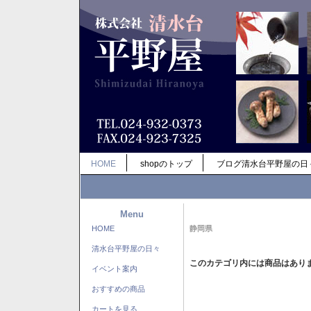
HOME
shopのトップ
ブログ清水台平野屋の日
Menu
HOME
静岡県
清水台平野屋の日々
このカテゴリ内には商品はあり
イベント案内
おすすめの商品
カートを見る