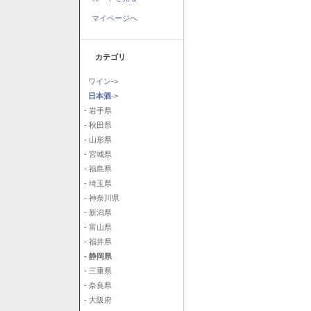
マイページへ
カテゴリ
ワイン->
日本酒
->
- 岩手県
- 秋田県
- 山形県
- 宮城県
- 福島県
- 埼玉県
- 神奈川県
- 新潟県
- 富山県
- 福井県
- 静岡県
- 三重県
- 奈良県
- 大阪府