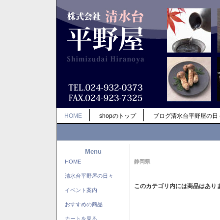
HOME
shopのトップ
ブログ清水台平野屋の日
Menu
HOME
静岡県
清水台平野屋の日々
このカテゴリ内には商品はあり
イベント案内
おすすめの商品
カートを見る