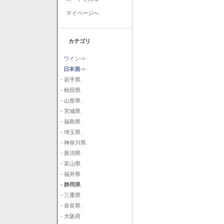
マイページへ
カテゴリ
ワイン->
日本酒
->
- 岩手県
- 秋田県
- 山形県
- 宮城県
- 福島県
- 埼玉県
- 神奈川県
- 新潟県
- 富山県
- 福井県
- 静岡県
- 三重県
- 奈良県
- 大阪府