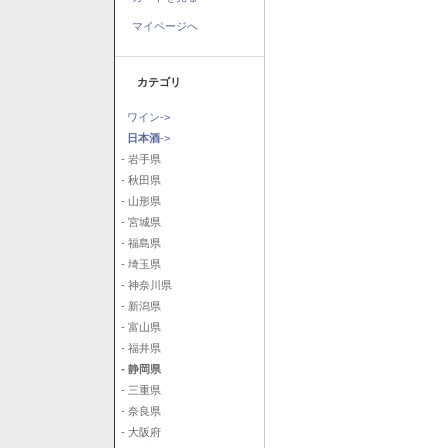
マイページへ
カテゴリ
ワイン->
日本酒
->
- 岩手県
- 秋田県
- 山形県
- 宮城県
- 福島県
- 埼玉県
- 神奈川県
- 新潟県
- 富山県
- 福井県
- 静岡県
- 三重県
- 奈良県
- 大阪府