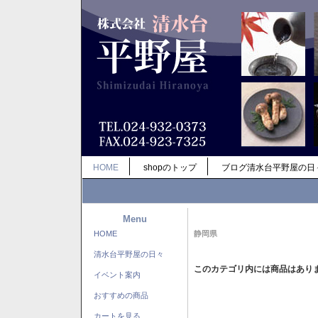
HOME
shopのトップ
ブログ清水台平野屋の日
Menu
HOME
静岡県
清水台平野屋の日々
このカテゴリ内には商品はあり
イベント案内
おすすめの商品
カートを見る