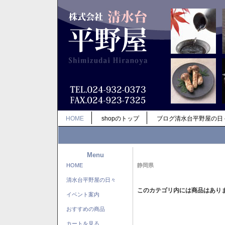
HOME
shopのトップ
ブログ清水台平野屋の日
Menu
HOME
静岡県
清水台平野屋の日々
このカテゴリ内には商品はあり
イベント案内
おすすめの商品
カートを見る