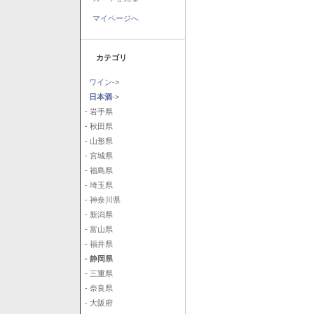
マイページへ
カテゴリ
ワイン->
日本酒
->
- 岩手県
- 秋田県
- 山形県
- 宮城県
- 福島県
- 埼玉県
- 神奈川県
- 新潟県
- 富山県
- 福井県
- 静岡県
- 三重県
- 奈良県
- 大阪府