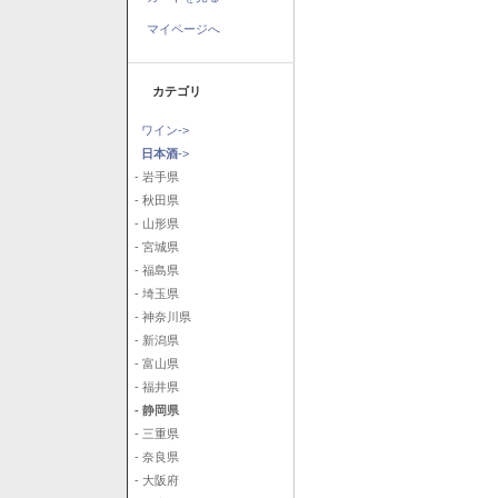
マイページへ
カテゴリ
ワイン->
日本酒
->
- 岩手県
- 秋田県
- 山形県
- 宮城県
- 福島県
- 埼玉県
- 神奈川県
- 新潟県
- 富山県
- 福井県
- 静岡県
- 三重県
- 奈良県
- 大阪府