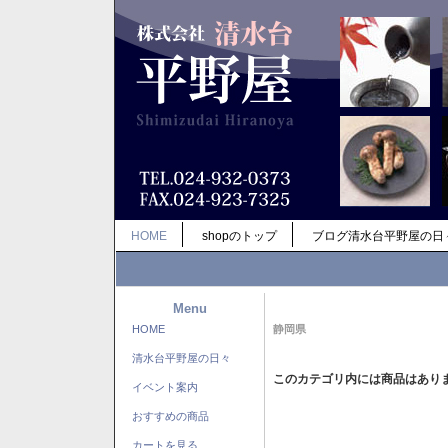
HOME
shopのトップ
ブログ清水台平野屋の日
Menu
HOME
静岡県
清水台平野屋の日々
このカテゴリ内には商品はあり
イベント案内
おすすめの商品
カートを見る