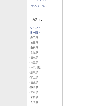
マイページへ
カテゴリ
ワイン->
日本酒
->
- 岩手県
- 秋田県
- 山形県
- 宮城県
- 福島県
- 埼玉県
- 神奈川県
- 新潟県
- 富山県
- 福井県
- 静岡県
- 三重県
- 奈良県
- 大阪府