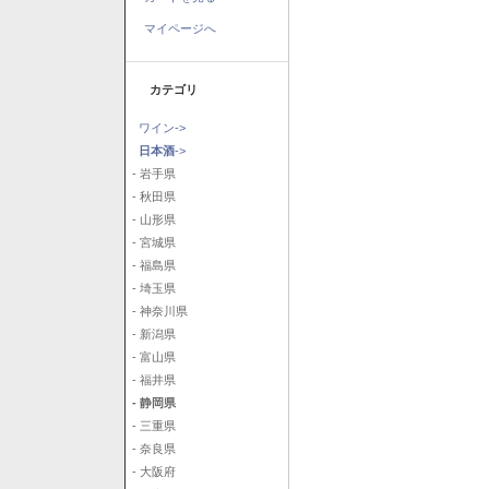
マイページへ
カテゴリ
ワイン->
日本酒
->
- 岩手県
- 秋田県
- 山形県
- 宮城県
- 福島県
- 埼玉県
- 神奈川県
- 新潟県
- 富山県
- 福井県
- 静岡県
- 三重県
- 奈良県
- 大阪府