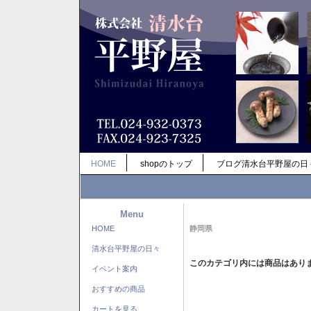
HOME
shopのトップ
ブログ清水台平野屋の日
Menu
HOME
静岡県
清水台平野屋の日々
このカテゴリ内には商品はあり
イベント案内
おすすめの商品
カートを見る