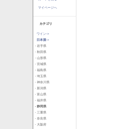
マイページへ
カテゴリ
ワイン->
日本酒
->
- 岩手県
- 秋田県
- 山形県
- 宮城県
- 福島県
- 埼玉県
- 神奈川県
- 新潟県
- 富山県
- 福井県
- 静岡県
- 三重県
- 奈良県
- 大阪府