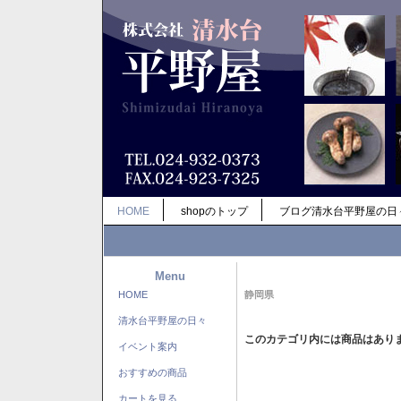
HOME
shopのトップ
ブログ清水台平野屋の日
Menu
HOME
静岡県
清水台平野屋の日々
このカテゴリ内には商品はあり
イベント案内
おすすめの商品
カートを見る