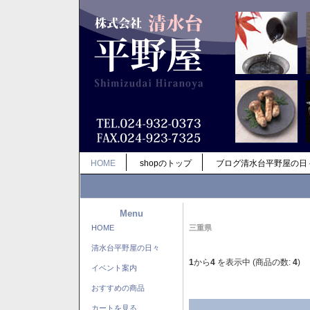
HOME
shopのトップ
ブログ清水台平野屋の日
Menu
HOME
三重県
清水台平野屋の日々
1
から
4
を表示中 (商品の数:
4
)
イベント案内
おすすめの商品
カートを見る