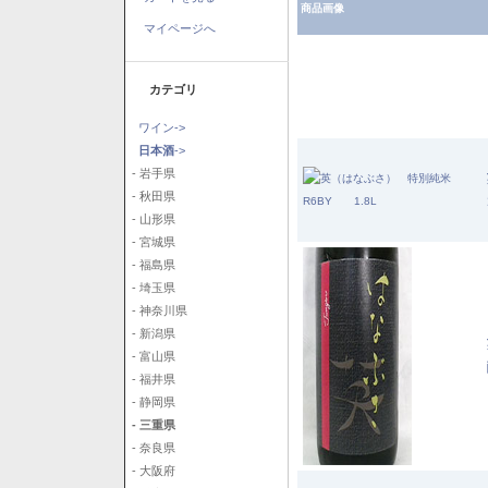
商品画像
マイページへ
カテゴリ
ワイン->
日本酒
->
- 岩手県
- 秋田県
- 山形県
- 宮城県
- 福島県
- 埼玉県
- 神奈川県
- 新潟県
- 富山県
- 福井県
- 静岡県
- 三重県
- 奈良県
- 大阪府