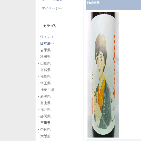
商品画像
マイページへ
カテゴリ
ワイン->
日本酒
->
- 岩手県
- 秋田県
- 山形県
- 宮城県
- 福島県
- 埼玉県
- 神奈川県
- 新潟県
- 富山県
- 福井県
- 静岡県
- 三重県
- 奈良県
- 大阪府