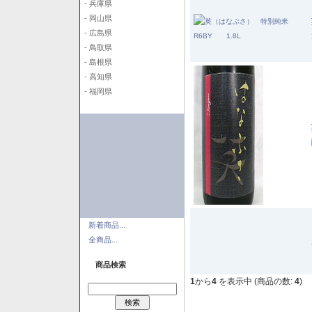
- 兵庫県
- 岡山県
- 広島県
- 鳥取県
- 島根県
- 高知県
- 福岡県
新着商品...
全商品...
商品検索
1
から
4
を表示中 (商品の数:
4
)