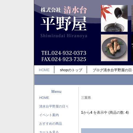
HOME
shopのトップ
ブログ清水台平野屋の日
Menu
HOME
三重県
清水台平野屋の日々
1
から
4
を表示中 (商品の数:
4
)
イベント案内
おすすめの商品
カートを見る