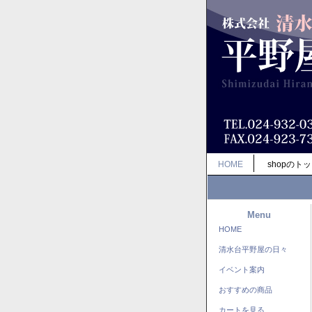
HOME
shopのト
Menu
HOME
清水台平野屋の日々
イベント案内
おすすめの商品
カートを見る