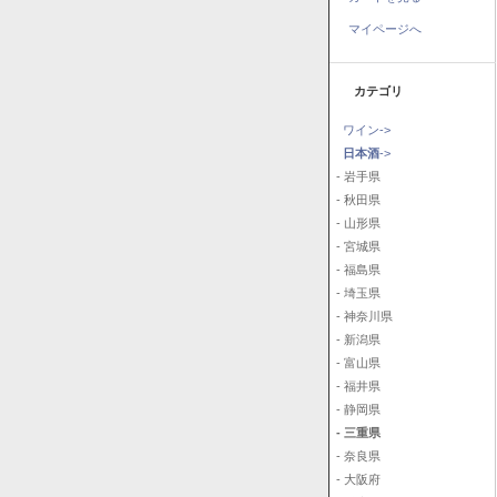
マイページへ
カテゴリ
ワイン->
日本酒
->
- 岩手県
- 秋田県
- 山形県
- 宮城県
- 福島県
- 埼玉県
- 神奈川県
- 新潟県
- 富山県
- 福井県
- 静岡県
- 三重県
- 奈良県
- 大阪府