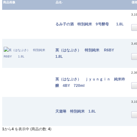
商品画像
品名-
価
3,1
るみ子の酒 特別純米 9号酵母 1.8L
3,4
英（はなぶさ） 特別純米 R6BY
1.8L
2,3
英（はなぶさ） ｊｙｕｎｇｉｎ 純米吟
醸 4BY 720ml
3,1
天遊琳 特別純米 1.8L
1
から
4
を表示中 (商品の数:
4
)