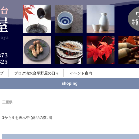
ップ
ブログ清水台平野屋の日々
イベント案内
shoping
三重県
1
から
4
を表示中 (商品の数:
4
)