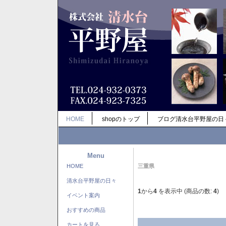
HOME
shopのトップ
ブログ清水台平野屋の日
Menu
HOME
三重県
清水台平野屋の日々
1
から
4
を表示中 (商品の数:
4
)
イベント案内
おすすめの商品
カートを見る