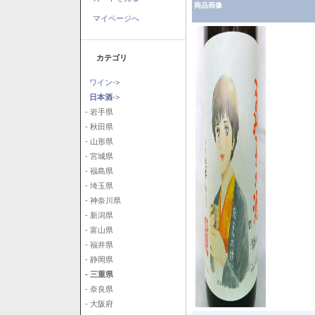
商品画像
マイページへ
カテゴリ
ワイン->
日本酒
->
- 岩手県
- 秋田県
- 山形県
- 宮城県
- 福島県
- 埼玉県
- 神奈川県
- 新潟県
- 富山県
- 福井県
- 静岡県
- 三重県
- 奈良県
- 大阪府