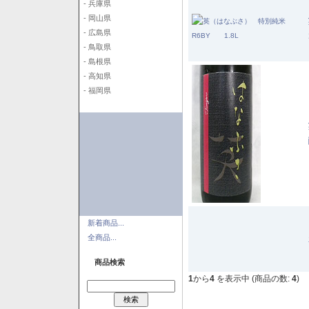
- 兵庫県
- 岡山県
- 広島県
- 鳥取県
- 島根県
- 高知県
- 福岡県
新着商品...
全商品...
商品検索
1
から
4
を表示中 (商品の数:
4
)