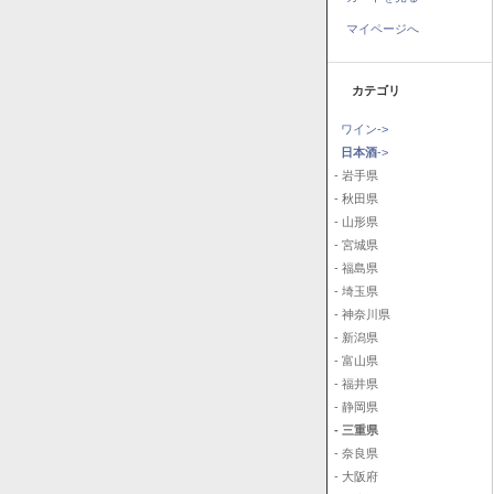
マイページへ
カテゴリ
ワイン->
日本酒
->
- 岩手県
- 秋田県
- 山形県
- 宮城県
- 福島県
- 埼玉県
- 神奈川県
- 新潟県
- 富山県
- 福井県
- 静岡県
- 三重県
- 奈良県
- 大阪府