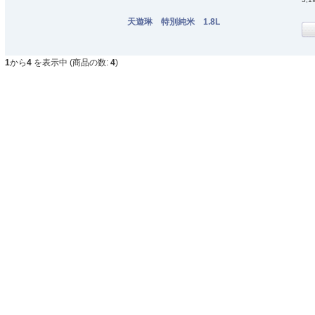
天遊琳 特別純米 1.8L
1
から
4
を表示中 (商品の数:
4
)