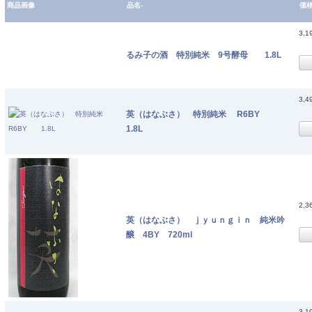
商品画像
品名-
価
3,1
るみ子の酒 特別純米 9号酵母 1.8L
3,4
英（はなぶさ） 特別純米 R6BY
1.8L
2,3
英（はなぶさ） ｊｙｕｎｇｉｎ 純米吟
醸 4BY 720ml
3,1