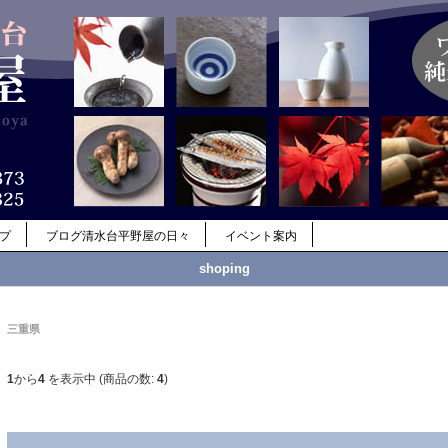
ップ
ブログ清水台平野屋の日々
イベント案内
shoping
三重県
1
から
4
を表示中 (商品の数:
4
)