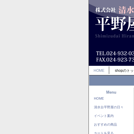
HOME
shopのト
Menu
HOME
清水台平野屋の日々
イベント案内
おすすめの商品
カートを見る