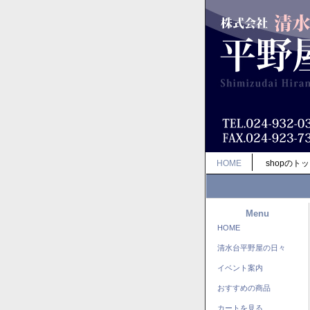
HOME
shopのト
Menu
HOME
清水台平野屋の日々
イベント案内
おすすめの商品
カートを見る