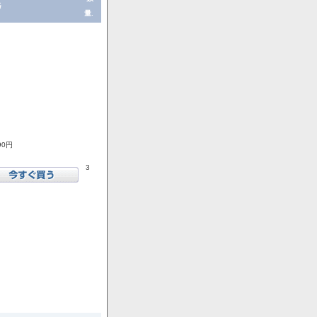
格
量.
90円
3