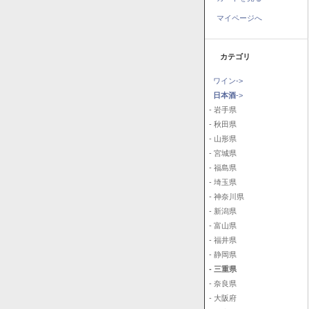
マイページへ
カテゴリ
ワイン->
日本酒
->
- 岩手県
- 秋田県
- 山形県
- 宮城県
- 福島県
- 埼玉県
- 神奈川県
- 新潟県
- 富山県
- 福井県
- 静岡県
- 三重県
- 奈良県
- 大阪府