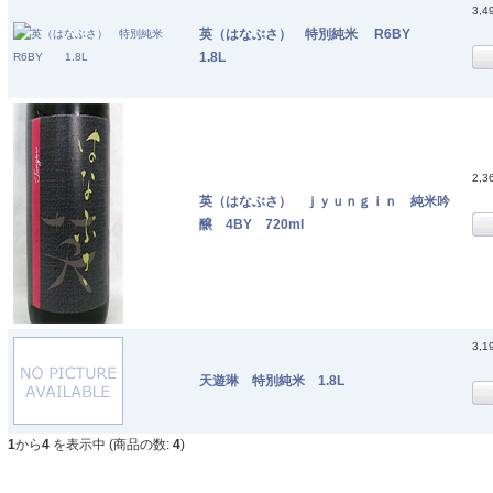
3,4
英（はなぶさ） 特別純米 R6BY
1.8L
2,3
英（はなぶさ） ｊｙｕｎｇｉｎ 純米吟
醸 4BY 720ml
3,1
天遊琳 特別純米 1.8L
1
から
4
を表示中 (商品の数:
4
)