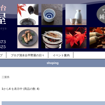
ップ
ブログ清水台平野屋の日々
イベント案内
shoping
三重県
1
から
4
を表示中 (商品の数:
4
)