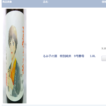
商品画像
品名-
価
3,1
るみ子の酒 特別純米 9号酵母 1.8L