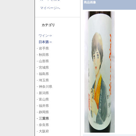
商品画像
マイページへ
カテゴリ
ワイン->
日本酒
->
- 岩手県
- 秋田県
- 山形県
- 宮城県
- 福島県
- 埼玉県
- 神奈川県
- 新潟県
- 富山県
- 福井県
- 静岡県
- 三重県
- 奈良県
- 大阪府