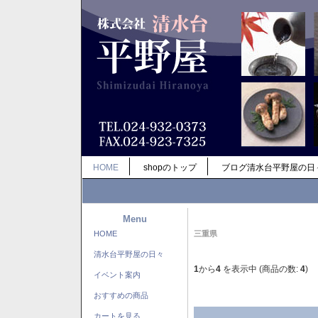
HOME
shopのトップ
ブログ清水台平野屋の日
Menu
HOME
三重県
清水台平野屋の日々
1
から
4
を表示中 (商品の数:
4
)
イベント案内
おすすめの商品
カートを見る