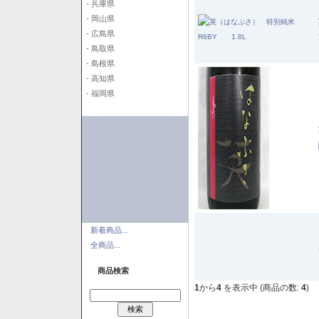
- 兵庫県
- 岡山県
- 広島県
- 鳥取県
- 島根県
- 高知県
- 福岡県
新着商品...
全商品...
商品検索
1
から
4
を表示中 (商品の数:
4
)