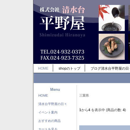
HOME
shopのトップ
ブログ清水台平野屋の日
Menu
HOME
三重県
清水台平野屋の日々
1
から
4
を表示中 (商品の数:
4
)
イベント案内
おすすめの商品
カートを見る