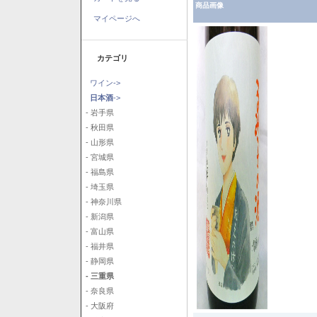
商品画像
マイページへ
カテゴリ
ワイン->
日本酒
->
- 岩手県
- 秋田県
- 山形県
- 宮城県
- 福島県
- 埼玉県
- 神奈川県
- 新潟県
- 富山県
- 福井県
- 静岡県
- 三重県
- 奈良県
- 大阪府