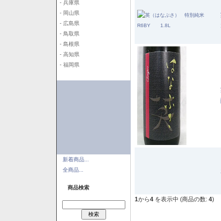
- 兵庫県
- 岡山県
- 広島県
- 鳥取県
- 島根県
- 高知県
- 福岡県
新着商品...
全商品...
商品検索
1
から
4
を表示中 (商品の数:
4
)