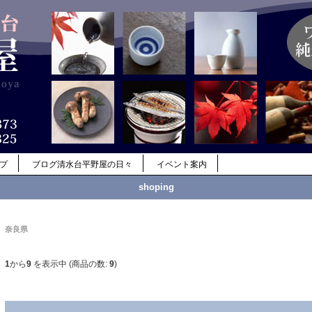
ップ
ブログ清水台平野屋の日々
イベント案内
shoping
奈良県
1
から
9
を表示中 (商品の数:
9
)