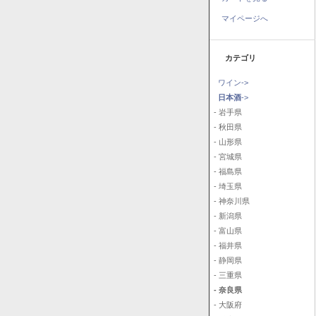
マイページへ
カテゴリ
ワイン->
日本酒
->
- 岩手県
- 秋田県
- 山形県
- 宮城県
- 福島県
- 埼玉県
- 神奈川県
- 新潟県
- 富山県
- 福井県
- 静岡県
- 三重県
- 奈良県
- 大阪府