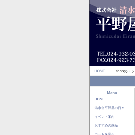
HOME
shopのト
Menu
HOME
清水台平野屋の日々
イベント案内
おすすめの商品
カートを見る