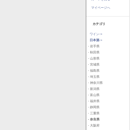
マイページへ
カテゴリ
ワイン->
日本酒
->
- 岩手県
- 秋田県
- 山形県
- 宮城県
- 福島県
- 埼玉県
- 神奈川県
- 新潟県
- 富山県
- 福井県
- 静岡県
- 三重県
- 奈良県
- 大阪府