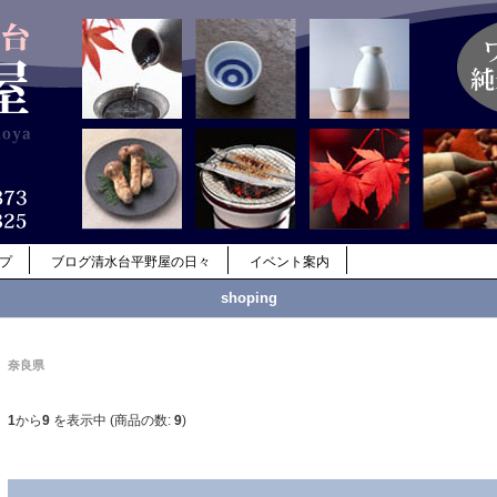
ップ
ブログ清水台平野屋の日々
イベント案内
shoping
奈良県
1
から
9
を表示中 (商品の数:
9
)