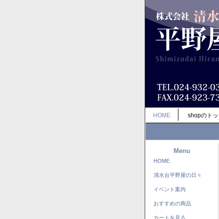
HOME
shopのト
Menu
HOME
清水台平野屋の日々
イベント案内
おすすめの商品
カートを見る