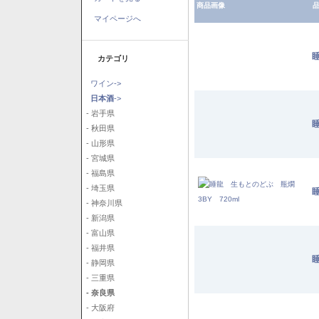
商品画像
品
マイページへ
睡
カテゴリ
ワイン->
日本酒
->
- 岩手県
睡
- 秋田県
- 山形県
- 宮城県
- 福島県
- 埼玉県
- 神奈川県
- 新潟県
- 富山県
- 福井県
睡
- 静岡県
- 三重県
- 奈良県
- 大阪府