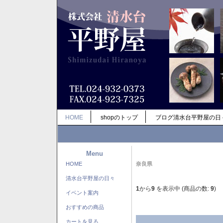
HOME
shopのトップ
ブログ清水台平野屋の日
Menu
HOME
奈良県
清水台平野屋の日々
1
から
9
を表示中 (商品の数:
9
)
イベント案内
おすすめの商品
カートを見る