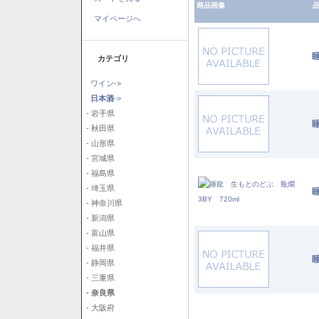
商品画像
品
マイページへ
睡
カテゴリ
ワイン->
日本酒
->
- 岩手県
睡
- 秋田県
- 山形県
- 宮城県
- 福島県
- 埼玉県
- 神奈川県
- 新潟県
- 富山県
- 福井県
睡
- 静岡県
- 三重県
- 奈良県
- 大阪府