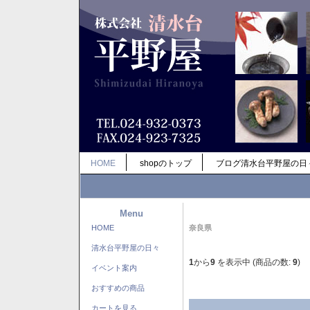
HOME
shopのトップ
ブログ清水台平野屋の日
Menu
HOME
奈良県
清水台平野屋の日々
1
から
9
を表示中 (商品の数:
9
)
イベント案内
おすすめの商品
カートを見る