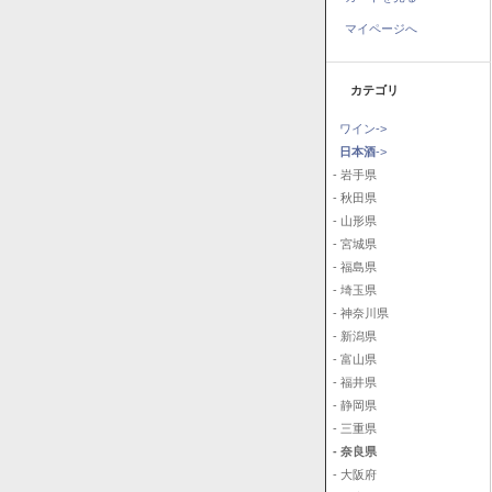
マイページへ
カテゴリ
ワイン->
日本酒
->
- 岩手県
- 秋田県
- 山形県
- 宮城県
- 福島県
- 埼玉県
- 神奈川県
- 新潟県
- 富山県
- 福井県
- 静岡県
- 三重県
- 奈良県
- 大阪府