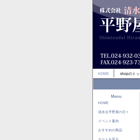
HOME
shopのト
Menu
HOME
清水台平野屋の日々
イベント案内
おすすめの商品
カートを見る