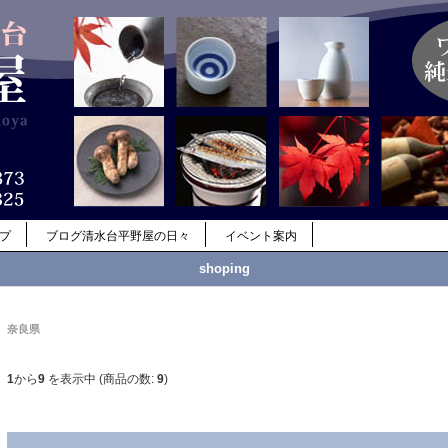
ップ
ブログ清水台平野屋の日々
イベント案内
shoping
奈良県
1
から
9
を表示中 (商品の数:
9
)