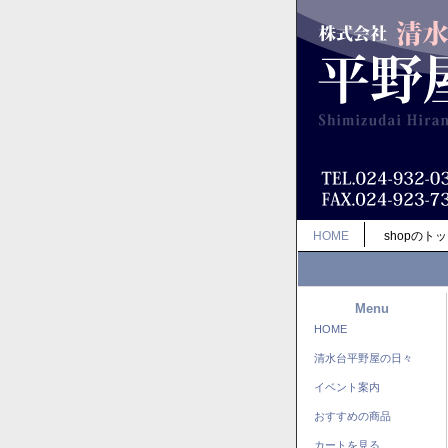
HOME
shopのト
Menu
HOME
清水台平野屋の日々
イベント案内
おすすめの商品
カートを見る