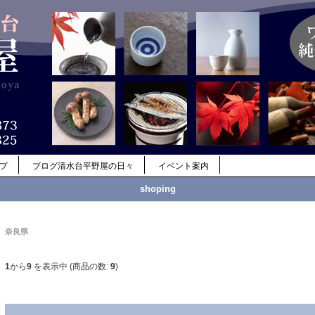
ップ
ブログ清水台平野屋の日々
イベント案内
shoping
奈良県
1
から
9
を表示中 (商品の数:
9
)