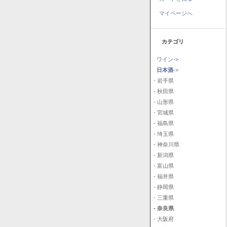
マイページへ
カテゴリ
ワイン->
日本酒
->
- 岩手県
- 秋田県
- 山形県
- 宮城県
- 福島県
- 埼玉県
- 神奈川県
- 新潟県
- 富山県
- 福井県
- 静岡県
- 三重県
- 奈良県
- 大阪府