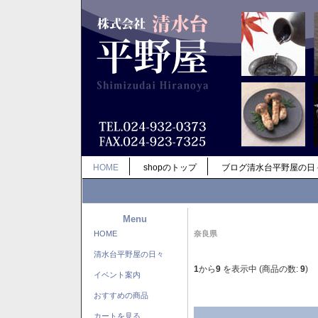
HOME
shopのトップ
ブログ清水台平野屋の日
Menu
HOME
奈良県
清水台平野屋の日々
1
から
9
を表示中 (商品の数:
9
)
イベント案内
おすすめの商品
カートを見る