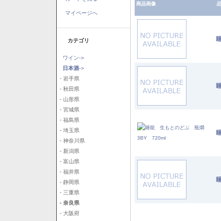
商品画像
品
マイページへ
睡
カテゴリ
ワイン->
日本酒
->
- 岩手県
睡
- 秋田県
- 山形県
- 宮城県
- 福島県
- 埼玉県
- 神奈川県
- 新潟県
- 富山県
- 福井県
睡
- 静岡県
- 三重県
- 奈良県
- 大阪府