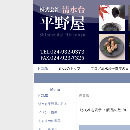
HOME
shopのトップ
ブログ清水台平野屋の日
Menu
HOME
奈良県
清水台平野屋の日々
1
から
9
を表示中 (商品の数:
9
)
イベント案内
おすすめの商品
カートを見る