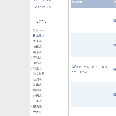
商品画像
品
マイページへ
睡
カテゴリ
ワイン->
日本酒
->
- 岩手県
睡
- 秋田県
- 山形県
- 宮城県
- 福島県
- 埼玉県
- 神奈川県
- 新潟県
- 富山県
- 福井県
睡
- 静岡県
- 三重県
- 奈良県
- 大阪府