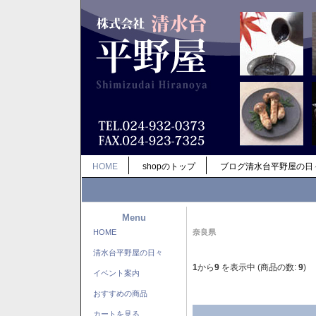
HOME
shopのトップ
ブログ清水台平野屋の日
Menu
HOME
奈良県
清水台平野屋の日々
1
から
9
を表示中 (商品の数:
9
)
イベント案内
おすすめの商品
カートを見る