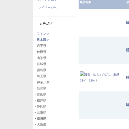
商品画像
品
マイページへ
睡
カテゴリ
ワイン->
日本酒
->
- 岩手県
睡
- 秋田県
- 山形県
- 宮城県
- 福島県
- 埼玉県
- 神奈川県
- 新潟県
- 富山県
- 福井県
睡
- 静岡県
- 三重県
- 奈良県
- 大阪府