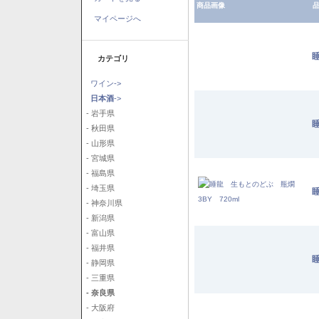
商品画像
品
マイページへ
睡
カテゴリ
ワイン->
日本酒
->
- 岩手県
睡
- 秋田県
- 山形県
- 宮城県
- 福島県
- 埼玉県
- 神奈川県
- 新潟県
- 富山県
- 福井県
睡
- 静岡県
- 三重県
- 奈良県
- 大阪府