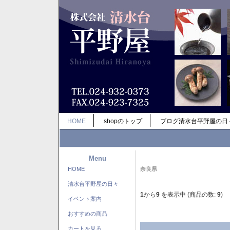
HOME
shopのトップ
ブログ清水台平野屋の日
Menu
HOME
奈良県
清水台平野屋の日々
1
から
9
を表示中 (商品の数:
9
)
イベント案内
おすすめの商品
カートを見る