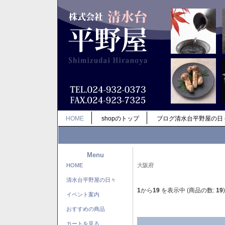
HOME
shopのトップ
ブログ清水台平野屋の日
Menu
HOME
大阪府
清水台平野屋の日々
1
から
19
を表示中 (商品の数:
19
)
イベント案内
おすすめの商品
カートを見る