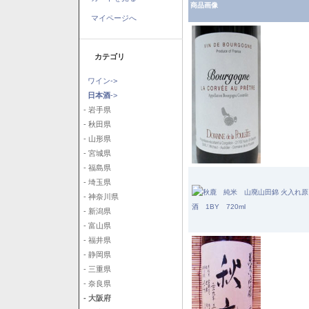
商品画像
マイページへ
カテゴリ
ワイン->
日本酒
->
- 岩手県
- 秋田県
- 山形県
- 宮城県
- 福島県
- 埼玉県
- 神奈川県
- 新潟県
- 富山県
- 福井県
- 静岡県
- 三重県
- 奈良県
- 大阪府