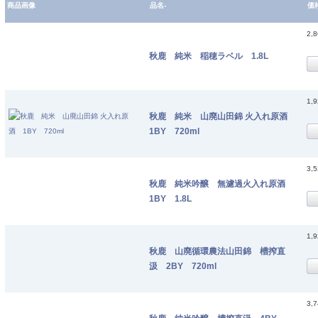
商品画像
品名-
価
2,
秋鹿 純米 稲穂ラベル 1.8L
1,
秋鹿 純米 山廃山田錦 火入れ原酒
1BY 720ml
3,
秋鹿 純米吟醸 無濾過火入れ原酒
1BY 1.8L
1,
秋鹿 山廃循環農法山田錦 槽搾直
汲 2BY 720ml
3,