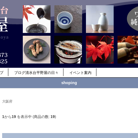
ップ
ブログ清水台平野屋の日々
イベント案内
shoping
大阪府
1
から
19
を表示中 (商品の数:
19
)