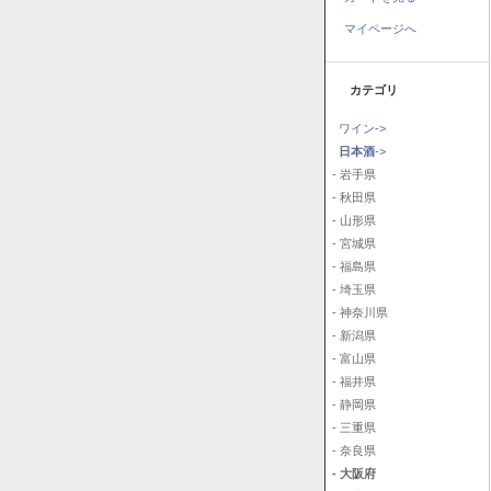
マイページへ
カテゴリ
ワイン->
日本酒
->
- 岩手県
- 秋田県
- 山形県
- 宮城県
- 福島県
- 埼玉県
- 神奈川県
- 新潟県
- 富山県
- 福井県
- 静岡県
- 三重県
- 奈良県
- 大阪府