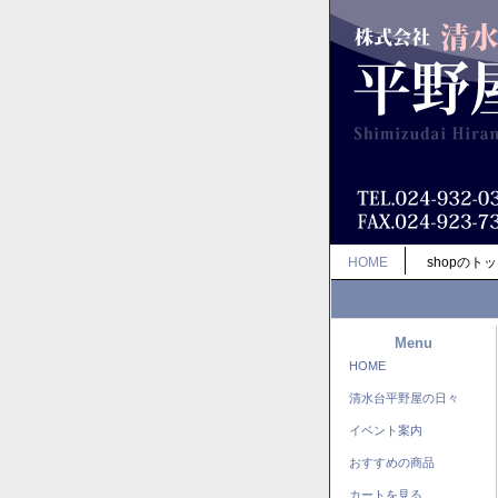
HOME
shopのト
Menu
HOME
清水台平野屋の日々
イベント案内
おすすめの商品
カートを見る