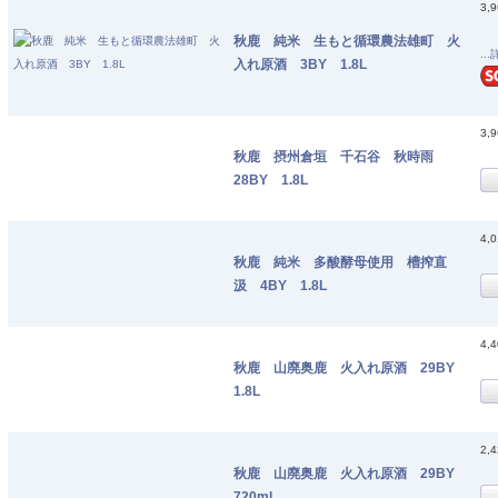
3,
秋鹿 純米 生もと循環農法雄町 火
..
入れ原酒 3BY 1.8L
3,
秋鹿 摂州倉垣 千石谷 秋時雨
28BY 1.8L
4,
秋鹿 純米 多酸酵母使用 槽搾直
汲 4BY 1.8L
4,
秋鹿 山廃奥鹿 火入れ原酒 29BY
1.8L
2,
秋鹿 山廃奥鹿 火入れ原酒 29BY
720ml