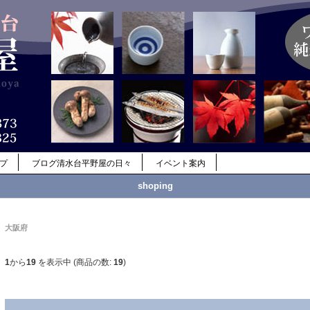
ップ
ブログ清水台平野屋の日々
イベント案内
shoping
大阪府
1
から
19
を表示中 (商品の数:
19
)