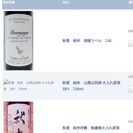
商品画像
品名-
価
2,
秋鹿 純米 稲穂ラベル 1.8L
1,
秋鹿 純米 山廃山田錦 火入れ原酒
1BY 720ml
3,
秋鹿 純米吟醸 無濾過火入れ原酒