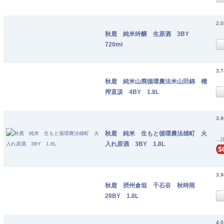
2,
秋鹿 純米吟醸 生原酒 3BY
720ml
3,
秋鹿 純米山廃循環農法米山田錦 槽
搾直汲 4BY 1.8L
3,
秋鹿 純米 生もと循環農法雄町 火
..
入れ原酒 3BY 1.8L
3,
秋鹿 摂州倉垣 千石谷 秋時雨
28BY 1.8L
4,