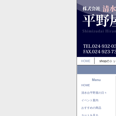
HOME
shopのト
Menu
HOME
清水台平野屋の日々
イベント案内
おすすめの商品
カートを見る