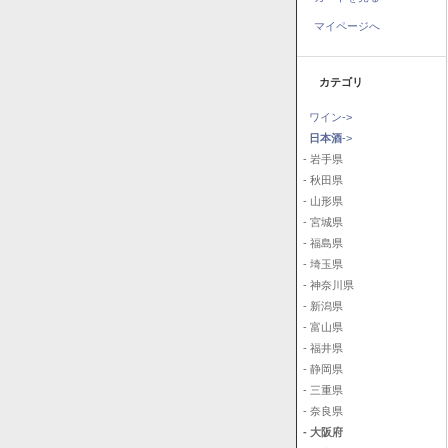
マイページへ
カテゴリ
ワイン->
日本酒
->
- 岩手県
- 秋田県
- 山形県
- 宮城県
- 福島県
- 埼玉県
- 神奈川県
- 新潟県
- 富山県
- 福井県
- 静岡県
- 三重県
- 奈良県
- 大阪府