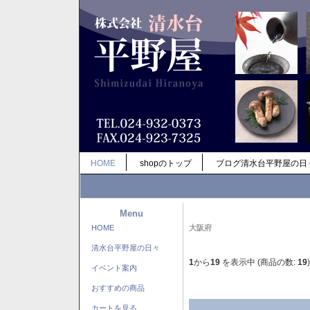
HOME
shopのトップ
ブログ清水台平野屋の日
Menu
HOME
大阪府
清水台平野屋の日々
1
から
19
を表示中 (商品の数:
19
)
イベント案内
おすすめの商品
カートを見る