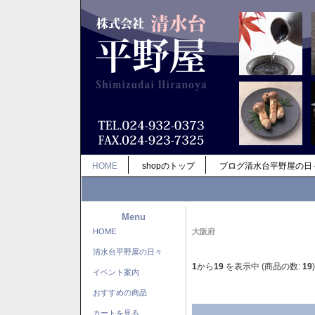
HOME
shopのトップ
ブログ清水台平野屋の日
Menu
HOME
大阪府
清水台平野屋の日々
1
から
19
を表示中 (商品の数:
19
)
イベント案内
おすすめの商品
カートを見る