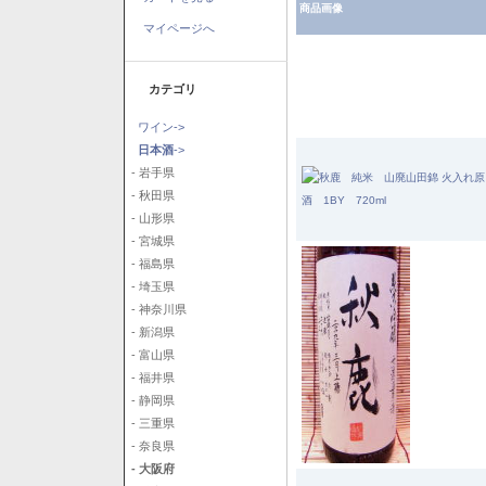
商品画像
マイページへ
カテゴリ
ワイン->
日本酒
->
- 岩手県
- 秋田県
- 山形県
- 宮城県
- 福島県
- 埼玉県
- 神奈川県
- 新潟県
- 富山県
- 福井県
- 静岡県
- 三重県
- 奈良県
- 大阪府