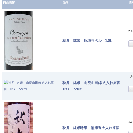
商品画像
品名-
価
2,
秋鹿 純米 稲穂ラベル 1.8L
1,
秋鹿 純米 山廃山田錦 火入れ原酒
1BY 720ml
3,
秋鹿 純米吟醸 無濾過火入れ原酒