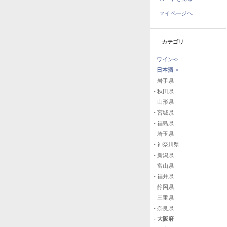
マイページへ
カテゴリ
ワイン->
日本酒
->
- 岩手県
- 秋田県
- 山形県
- 宮城県
- 福島県
- 埼玉県
- 神奈川県
- 新潟県
- 富山県
- 福井県
- 静岡県
- 三重県
- 奈良県
- 大阪府