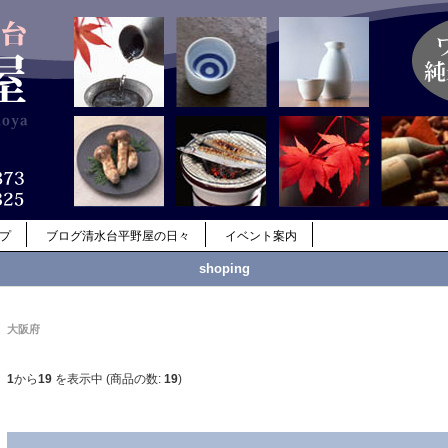
ップ
ブログ清水台平野屋の日々
イベント案内
shoping
大阪府
1
から
19
を表示中 (商品の数:
19
)