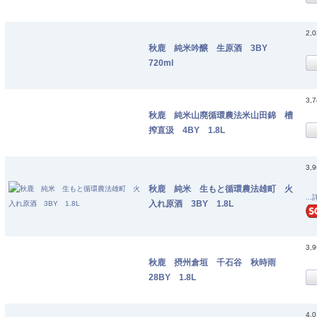
2,
秋鹿 純米吟醸 生原酒 3BY
720ml
3,
秋鹿 純米山廃循環農法米山田錦 槽
搾直汲 4BY 1.8L
3,
秋鹿 純米 生もと循環農法雄町 火
..
入れ原酒 3BY 1.8L
3,
秋鹿 摂州倉垣 千石谷 秋時雨
28BY 1.8L
4,