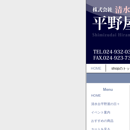
HOME
shopのト
Menu
HOME
清水台平野屋の日々
イベント案内
おすすめの商品
カートを見る