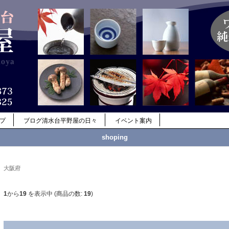
ップ
ブログ清水台平野屋の日々
イベント案内
shoping
大阪府
1
から
19
を表示中 (商品の数:
19
)