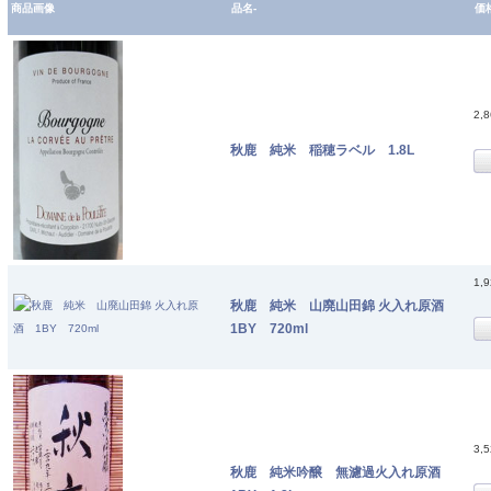
商品画像
品名-
価
2,
秋鹿 純米 稲穂ラベル 1.8L
1,
秋鹿 純米 山廃山田錦 火入れ原酒
1BY 720ml
3,
秋鹿 純米吟醸 無濾過火入れ原酒