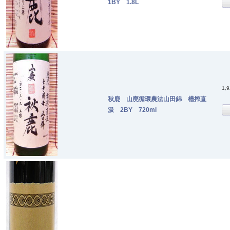
1BY 1.8L
1,
秋鹿 山廃循環農法山田錦 槽搾直
汲 2BY 720ml