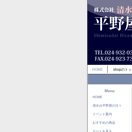
HOME
shopのト
Menu
HOME
清水台平野屋の日々
イベント案内
おすすめの商品
カートを見る