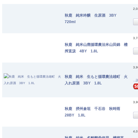
2,
秋鹿 純米吟醸 生原酒 3BY
720ml
3,
秋鹿 純米山廃循環農法米山田錦 槽
搾直汲 4BY 1.8L
3,
秋鹿 純米 生もと循環農法雄町 火
..
入れ原酒 3BY 1.8L
3,
秋鹿 摂州倉垣 千石谷 秋時雨
28BY 1.8L
4,
秋鹿 純米 多酸酵母使用 槽搾直