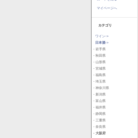
マイページへ
カテゴリ
ワイン->
日本酒
->
- 岩手県
- 秋田県
- 山形県
- 宮城県
- 福島県
- 埼玉県
- 神奈川県
- 新潟県
- 富山県
- 福井県
- 静岡県
- 三重県
- 奈良県
- 大阪府