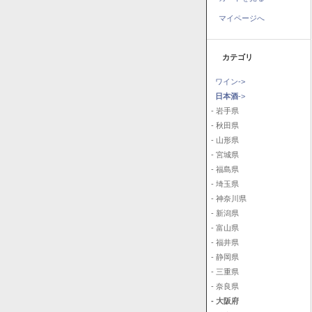
マイページへ
カテゴリ
ワイン->
日本酒
->
- 岩手県
- 秋田県
- 山形県
- 宮城県
- 福島県
- 埼玉県
- 神奈川県
- 新潟県
- 富山県
- 福井県
- 静岡県
- 三重県
- 奈良県
- 大阪府