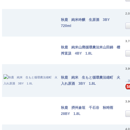
2,
秋鹿 純米吟醸 生原酒 3BY
720ml
3,
秋鹿 純米山廃循環農法米山田錦 槽
搾直汲 4BY 1.8L
3,
秋鹿 純米 生もと循環農法雄町 火
..
入れ原酒 3BY 1.8L
3,
秋鹿 摂州倉垣 千石谷 秋時雨
28BY 1.8L
4,