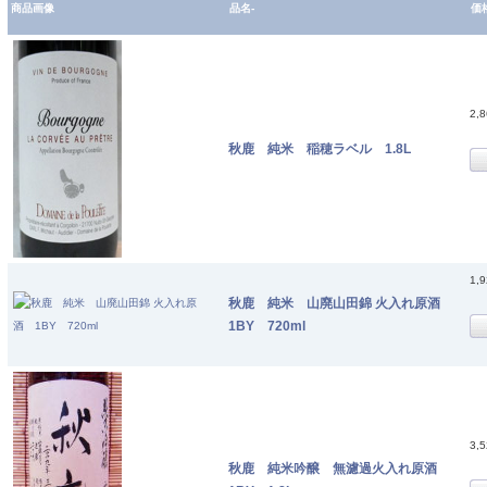
商品画像
品名-
価
2,
秋鹿 純米 稲穂ラベル 1.8L
1,
秋鹿 純米 山廃山田錦 火入れ原酒
1BY 720ml
3,
秋鹿 純米吟醸 無濾過火入れ原酒