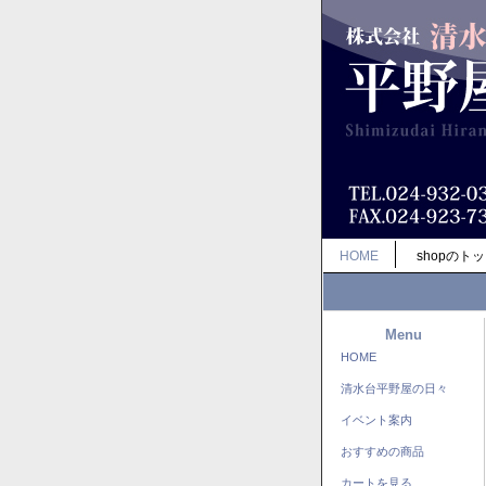
HOME
shopのト
Menu
HOME
清水台平野屋の日々
イベント案内
おすすめの商品
カートを見る