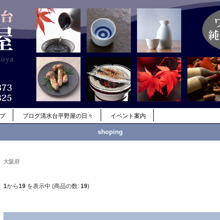
ップ
ブログ清水台平野屋の日々
イベント案内
shoping
大阪府
1
から
19
を表示中 (商品の数:
19
)