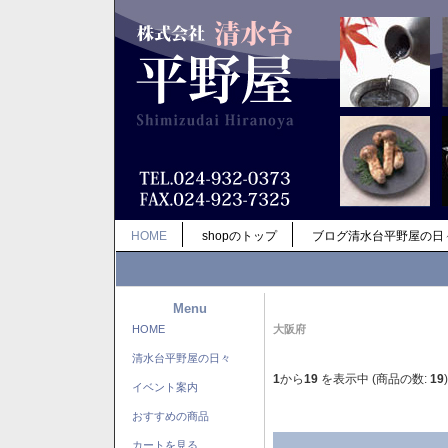
HOME
shopのトップ
ブログ清水台平野屋の日
Menu
HOME
大阪府
清水台平野屋の日々
1
から
19
を表示中 (商品の数:
19
)
イベント案内
おすすめの商品
カートを見る