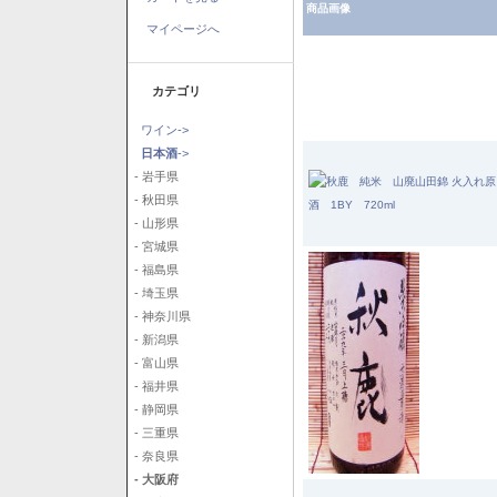
商品画像
マイページへ
カテゴリ
ワイン->
日本酒
->
- 岩手県
- 秋田県
- 山形県
- 宮城県
- 福島県
- 埼玉県
- 神奈川県
- 新潟県
- 富山県
- 福井県
- 静岡県
- 三重県
- 奈良県
- 大阪府