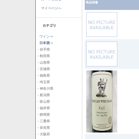
商品画像
マイページへ
カテゴリ
ワイン->
日本酒
->
- 岩手県
- 秋田県
- 山形県
- 宮城県
- 福島県
- 埼玉県
- 神奈川県
- 新潟県
- 富山県
- 福井県
- 静岡県
- 三重県
- 奈良県
- 大阪府