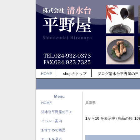
HOME
shopのトップ
ブログ清水台平野屋の日
Menu
HOME
兵庫県
清水台平野屋の日々
1
から
10
を表示中 (商品の数:
10
)
イベント案内
おすすめの商品
カートを見る