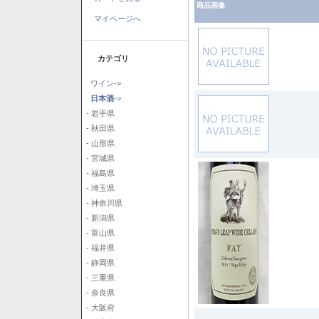
商品画像
マイページへ
カテゴリ
ワイン->
日本酒
->
- 岩手県
- 秋田県
- 山形県
- 宮城県
- 福島県
- 埼玉県
- 神奈川県
- 新潟県
- 富山県
- 福井県
- 静岡県
- 三重県
- 奈良県
- 大阪府