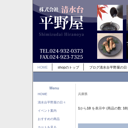
HOME
shopのトップ
ブログ清水台平野屋の日
Menu
HOME
兵庫県
清水台平野屋の日々
1
から
10
を表示中 (商品の数:
10
)
イベント案内
おすすめの商品
カートを見る