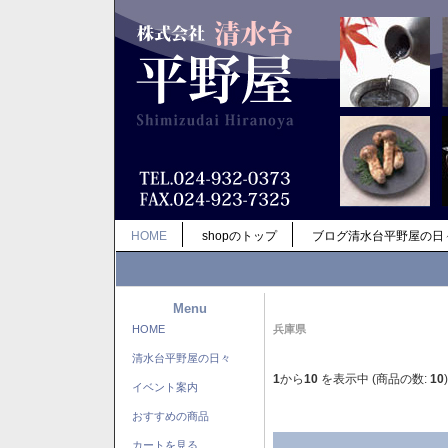
HOME
shopのトップ
ブログ清水台平野屋の日
Menu
HOME
兵庫県
清水台平野屋の日々
1
から
10
を表示中 (商品の数:
10
)
イベント案内
おすすめの商品
カートを見る