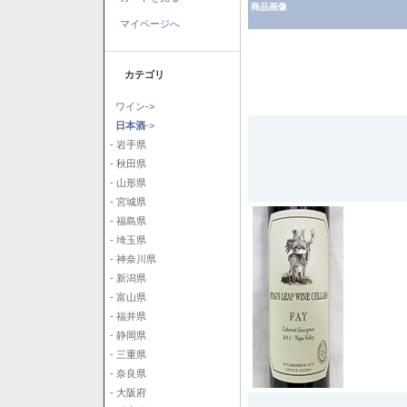
商品画像
マイページへ
カテゴリ
ワイン->
日本酒
->
- 岩手県
- 秋田県
- 山形県
- 宮城県
- 福島県
- 埼玉県
- 神奈川県
- 新潟県
- 富山県
- 福井県
- 静岡県
- 三重県
- 奈良県
- 大阪府