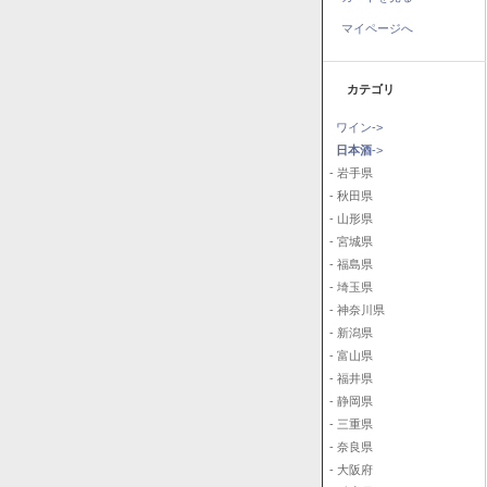
マイページへ
カテゴリ
ワイン->
日本酒
->
- 岩手県
- 秋田県
- 山形県
- 宮城県
- 福島県
- 埼玉県
- 神奈川県
- 新潟県
- 富山県
- 福井県
- 静岡県
- 三重県
- 奈良県
- 大阪府