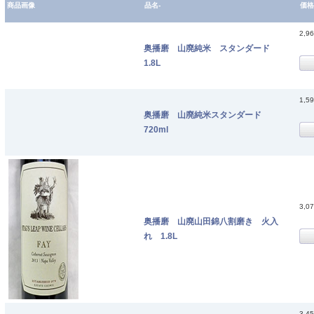
商品画像
品名-
価格
2,9
奥播磨 山廃純米 スタンダード
1.8L
1,5
奥播磨 山廃純米スタンダード
720ml
3,0
奥播磨 山廃山田錦八割磨き 火入
れ 1.8L
3,4