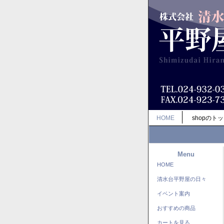
HOME
shopのト
Menu
HOME
清水台平野屋の日々
イベント案内
おすすめの商品
カートを見る