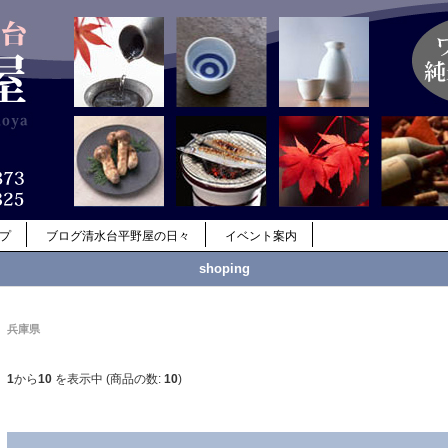
ップ
ブログ清水台平野屋の日々
イベント案内
shoping
兵庫県
1
から
10
を表示中 (商品の数:
10
)