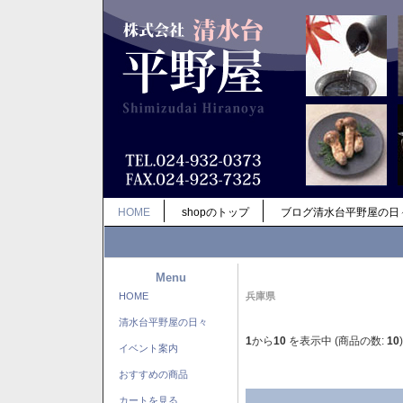
HOME
shopのトップ
ブログ清水台平野屋の日
Menu
HOME
兵庫県
清水台平野屋の日々
1
から
10
を表示中 (商品の数:
10
)
イベント案内
おすすめの商品
カートを見る