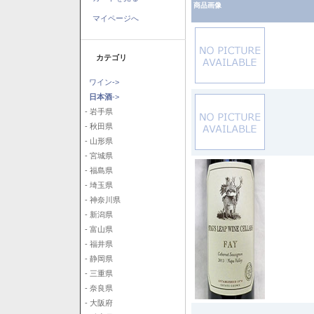
商品画像
マイページへ
カテゴリ
ワイン->
日本酒
->
- 岩手県
- 秋田県
- 山形県
- 宮城県
- 福島県
- 埼玉県
- 神奈川県
- 新潟県
- 富山県
- 福井県
- 静岡県
- 三重県
- 奈良県
- 大阪府