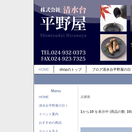
HOME
shopのトップ
ブログ清水台平野屋の日
Menu
HOME
兵庫県
清水台平野屋の日々
1
から
10
を表示中 (商品の数:
10
)
イベント案内
おすすめの商品
カートを見る