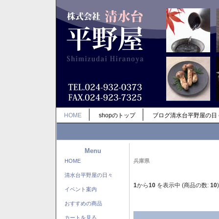
HOME
shopのトップ
ブログ清水台平野屋の日
Menu
HOME
兵庫県
清水台平野屋の日々
1
から
10
を表示中 (商品の数:
10
)
イベント案内
おすすめの商品
カートを見る