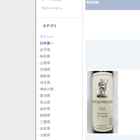
商品画像
マイページへ
カテゴリ
ワイン->
日本酒
->
- 岩手県
- 秋田県
- 山形県
- 宮城県
- 福島県
- 埼玉県
- 神奈川県
- 新潟県
- 富山県
- 福井県
- 静岡県
- 三重県
- 奈良県
- 大阪府