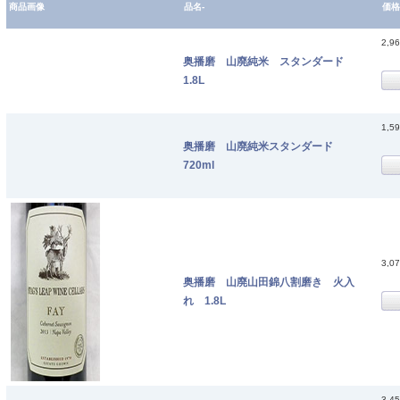
商品画像
品名-
価格
2,9
奥播磨 山廃純米 スタンダード
1.8L
1,5
奥播磨 山廃純米スタンダード
720ml
3,0
奥播磨 山廃山田錦八割磨き 火入
れ 1.8L
3,4