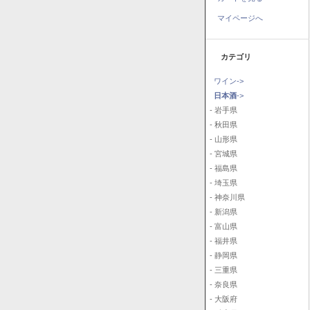
マイページへ
カテゴリ
ワイン->
日本酒
->
- 岩手県
- 秋田県
- 山形県
- 宮城県
- 福島県
- 埼玉県
- 神奈川県
- 新潟県
- 富山県
- 福井県
- 静岡県
- 三重県
- 奈良県
- 大阪府