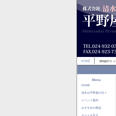
HOME
shopのト
Menu
HOME
清水台平野屋の日々
イベント案内
おすすめの商品
カートを見る