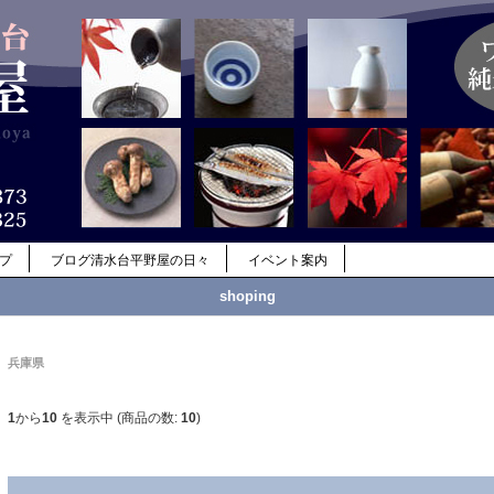
ップ
ブログ清水台平野屋の日々
イベント案内
shoping
兵庫県
1
から
10
を表示中 (商品の数:
10
)