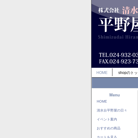
HOME
shopのト
Menu
HOME
清水台平野屋の日々
イベント案内
おすすめの商品
カートを見る