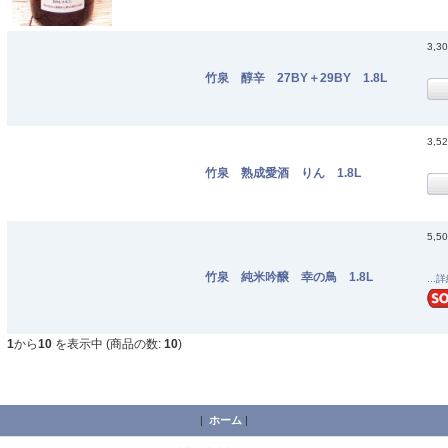
3,3
竹泉 醇辛 27BY＋29BY 1.8L
3,5
竹泉 熟成愛酒 りん 1.8L
5,5
竹泉 純米吟醸 幸の鳥 1.8L
...
1
から
10
を表示中 (商品の数:
10
)
|
ホーム
|