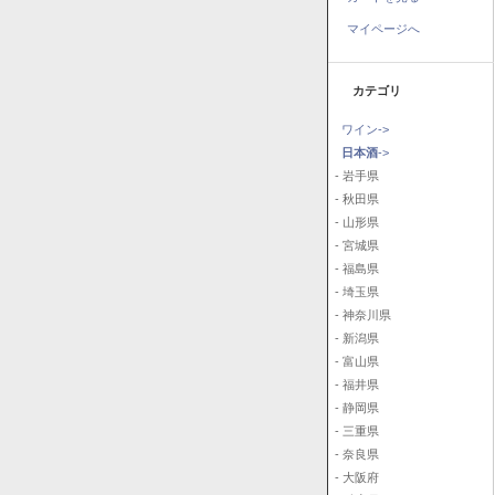
マイページへ
カテゴリ
ワイン->
日本酒
->
- 岩手県
- 秋田県
- 山形県
- 宮城県
- 福島県
- 埼玉県
- 神奈川県
- 新潟県
- 富山県
- 福井県
- 静岡県
- 三重県
- 奈良県
- 大阪府