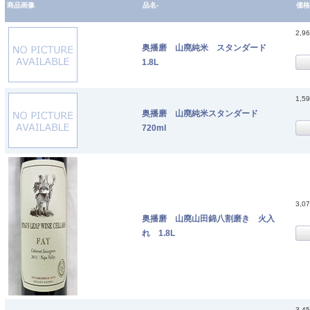
商品画像
品名-
価格
2,9
奥播磨 山廃純米 スタンダード
1.8L
1,5
奥播磨 山廃純米スタンダード
720ml
3,0
奥播磨 山廃山田錦八割磨き 火入
れ 1.8L
3,4