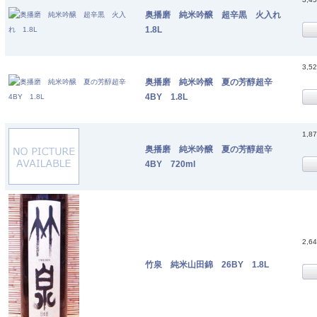
奥播磨 純米吟醸 超辛黒 火入れ
1.8L
3,5
奥播磨 純米吟醸 夏の芳醇超辛
4BY 1.8L
1,8
奥播磨 純米吟醸 夏の芳醇超辛
4BY 720ml
2,6
竹泉 純米山田錦 26BY 1.8L