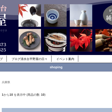
ップ
ブログ清水台平野屋の日々
イベント案内
shoping
兵庫県
1
から
10
を表示中 (商品の数:
10
)