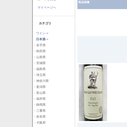
商品画像
マイページへ
カテゴリ
ワイン->
日本酒
->
- 岩手県
- 秋田県
- 山形県
- 宮城県
- 福島県
- 埼玉県
- 神奈川県
- 新潟県
- 富山県
- 福井県
- 静岡県
- 三重県
- 奈良県
- 大阪府