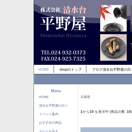
HOME
shopのトップ
ブログ清水台平野屋の日
Menu
HOME
兵庫県
清水台平野屋の日々
1
から
10
を表示中 (商品の数:
10
)
イベント案内
おすすめの商品
カートを見る