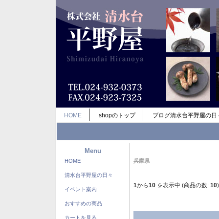
HOME
shopのトップ
ブログ清水台平野屋の日
Menu
HOME
兵庫県
清水台平野屋の日々
1
から
10
を表示中 (商品の数:
10
)
イベント案内
おすすめの商品
カートを見る