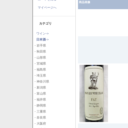
商品画像
マイページへ
カテゴリ
ワイン->
日本酒
->
- 岩手県
- 秋田県
- 山形県
- 宮城県
- 福島県
- 埼玉県
- 神奈川県
- 新潟県
- 富山県
- 福井県
- 静岡県
- 三重県
- 奈良県
- 大阪府