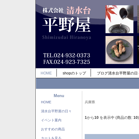
HOME
shopのトップ
ブログ清水台平野屋の日
Menu
HOME
兵庫県
清水台平野屋の日々
1
から
10
を表示中 (商品の数:
10
)
イベント案内
おすすめの商品
カートを見る