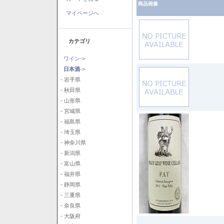
商品画像
マイページへ
カテゴリ
ワイン->
日本酒
->
- 岩手県
- 秋田県
- 山形県
- 宮城県
- 福島県
- 埼玉県
- 神奈川県
- 新潟県
- 富山県
- 福井県
- 静岡県
- 三重県
- 奈良県
- 大阪府