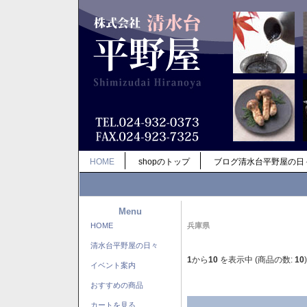
HOME
shopのトップ
ブログ清水台平野屋の日
Menu
HOME
兵庫県
清水台平野屋の日々
1
から
10
を表示中 (商品の数:
10
)
イベント案内
おすすめの商品
カートを見る