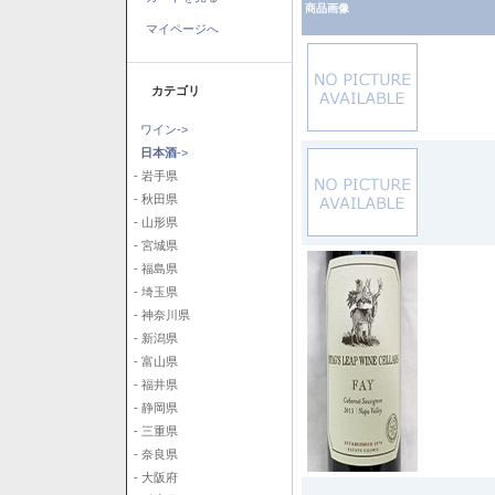
商品画像
マイページへ
カテゴリ
ワイン->
日本酒
->
- 岩手県
- 秋田県
- 山形県
- 宮城県
- 福島県
- 埼玉県
- 神奈川県
- 新潟県
- 富山県
- 福井県
- 静岡県
- 三重県
- 奈良県
- 大阪府