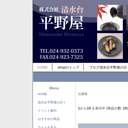
HOME
shopのトップ
ブログ清水台平野屋の日
Menu
HOME
兵庫県
清水台平野屋の日々
1
から
10
を表示中 (商品の数:
10
)
イベント案内
おすすめの商品
カートを見る